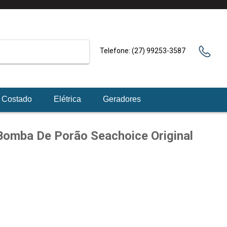
phone
Telefone: (27) 99253-3587
E Costado
Elétrica
Geradores
Bomba De Porão Seachoice Original