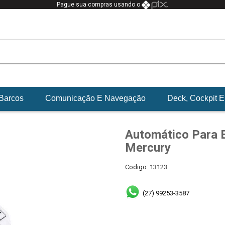
Pague sua compras usando o
.
Barcos
Comunicação E Navegação
Deck, Cockpit 
Automático Para 
Mercury
Codigo:
13123
(27) 99253-3587