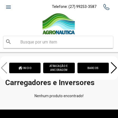
Pague sua compras usando o
.
phone
menu
Telefone: (27) 99253-3587
ATRACAÇÃO E 
C
house_fill
 INICIO
BARCOS
ANCORAGEM
Carregadores e Inversores
Nenhum produto encontrado!