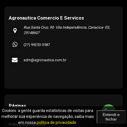
Agronautica Comercio E Servicos
Rua Santa Cruz, 90- Vila Independência, Cariacica- ES,
29148607
(27) 99253-3587
adm@agronautica.com.br
Páginas
Cookies: a gente guarda estatísticas de visitas para
Entendi e
Quem Somos
melhorar sua experiência de navegação, saiba mais
fechar
em nossa
política de privacidade.
Política de privacidade